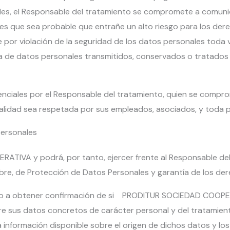
s, el Responsable del tratamiento se compromete a comunica
es que sea probable que entrañe un alto riesgo para los derec
de por violación de la seguridad de los datos personales toda 
cita de datos personales transmitidos, conservados o tratado
ciales por el Responsable del tratamiento, quien se compro
alidad sea respetada por sus empleados, asociados, y toda pe
personales
TIVA y podrá, por tanto, ejercer frente al Responsable del
bre, de Protección de Datos Personales y garantía de los dere
rio a obtener confirmación de si PRODITUR SOCIEDAD COOPER
obre sus datos concretos de carácter personal y del trat
 la información disponible sobre el origen de dichos datos y l