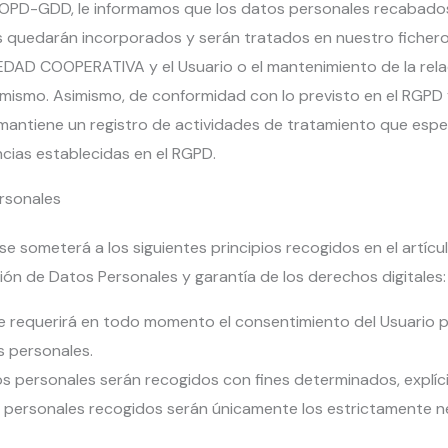
la LOPD-GDD, le informamos que los datos personales reca
quedarán incorporados y serán tratados en nuestro fichero con 
 COOPERATIVA y el Usuario o el mantenimiento de la relaci
l mismo. Asimismo, de conformidad con lo previsto en el RGPD
 mantiene un registro de actividades de tratamiento que especi
cias establecidas en el RGPD.
ersonales
e someterá a los siguientes principios recogidos en el artículo
ión de Datos Personales y garantía de los derechos digitales:
a: se requerirá en todo momento el consentimiento del Usuari
s personales.
atos personales serán recogidos con fines determinados, explíci
s personales recogidos serán únicamente los estrictamente ne